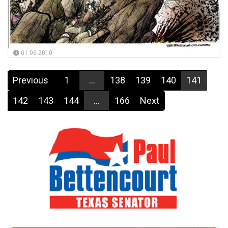
01.06.2010
Previous
1
...
138
139
140
141
142
143
144
...
166
Next